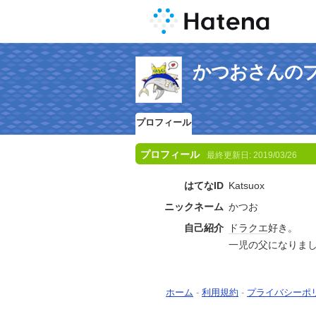
かつおさんの
プロフィール
プロフィール
最終更新日:
2019/03/26
はてなID
Katsuox
ニックネーム
かつお
自己紹介
ドラクエ
好き。
一児の父になりま
ホーム
-
利用規約
-
プライバシーポ