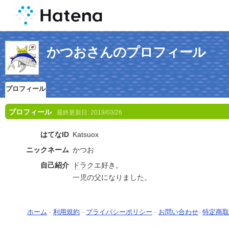
かつおさんのプロフィール
プロフィール
プロフィール
最終更新日:
2019/03/26
はてなID
Katsuox
ニックネーム
かつお
自己紹介
ドラクエ
好き。
一児の父になりました。
ホーム
-
利用規約
-
プライバシーポリシー
-
お問い合わせ
-
特定商取