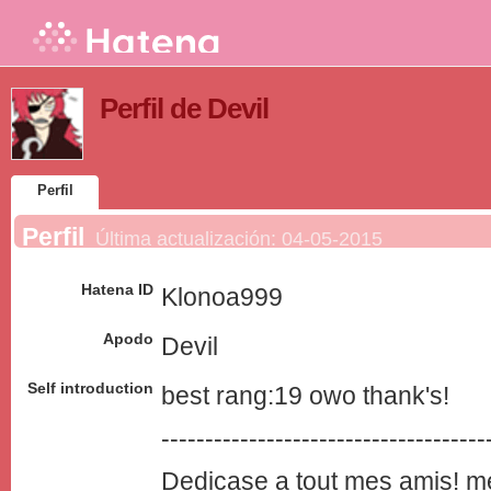
Perfil de Devil
Perfil
Perfil
Última actualización:
04-05-2015
Hatena ID
Klonoa999
Apodo
Devil
Self introduction
best rang:19 owo thank's!
-------------------------------------
Dedicase a tout mes
ami
s! m