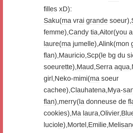
fil
le
s
xD
):
Sa
ku(
ma
vr
ai
grande
soeur),
femme),
Candy
tia
,
Ai
tor(
you
a
la
ure(
ma
jumel
le
),Alink(mon 
flan
),
Ma
uricio,Scp(
le
bg du
si
soeur
et
te),
Ma
ud,Serra
aqua
,
girl,Neko-mimi(
ma
soeur
cachee),C
la
uhatena,Mya-
sa
flan
),merry(
la
donneuse de
f
cookies),
Ma
la
ura,Olivier,
Blu
lucio
le
),Mortel,Emilie,Meli
san