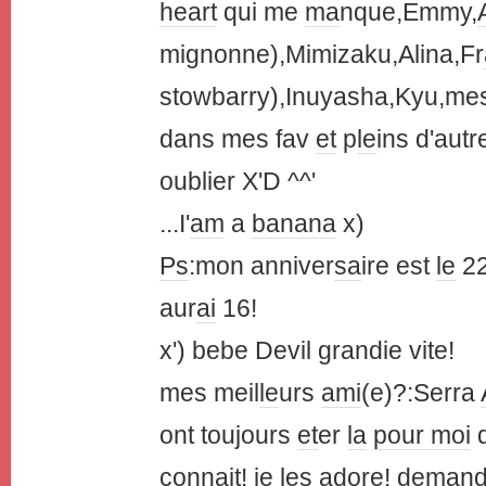
heart
qui me
ma
nque,Emmy,
mignonne),Mimizaku,Alina,Fr
stowbarry),Inuyasha,Kyu,mes
dans mes fav
et
p
le
ins d'autr
oublier X'D ^^'
...I'
am
a
banana
x)
Ps
:mon anniver
sa
ire est
le
22
aur
ai
16!
x') bebe Devil grandie vite!
mes meil
le
urs
ami
(e)?:Serra
ont toujours
et
er
la
pour moi
d
conn
ai
t! je
le
s adore! de
ma
n