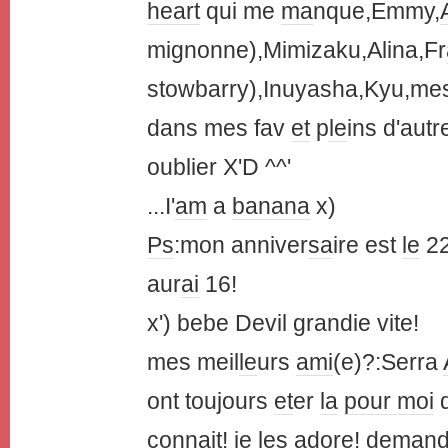
heart
qui me
ma
nque,Emmy,
mignonne),Mimizaku,Alina,Fr
stowbarry),Inuyasha,Kyu,mes
dans mes fav
et
p
le
ins d'autr
oublier X'D ^^'
...I'
am
a
banana
x)
Ps
:mon anniver
sa
ire est
le
22
aur
ai
16!
x') bebe Devil grandie vite!
mes meil
le
urs
ami
(e)?:Serra
ont toujours
et
er
la
pour moi
d
conn
ai
t! je
le
s adore! de
ma
n