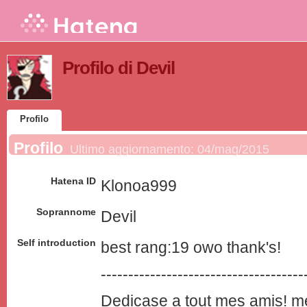
Profilo di Devil
Profilo
Profilo
Ultimo aggiornamento:
04/mag/2015
Hatena ID
Klonoa999
Soprannome
Devil
Self introduction
best rang:19 owo thank's!
-------------------------------------
Dedicase a tout mes
ami
s! m