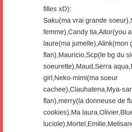
fil
le
s
xD
):
Sa
ku(
ma
vr
ai
grande
soeur),
femme),
Candy
tia
,
Ai
tor(
you
a
la
ure(
ma
jumel
le
),Alink(mon 
flan
),
Ma
uricio,Scp(
le
bg du
si
soeur
et
te),
Ma
ud,Serra
aqua
,
girl,Neko-mimi(
ma
soeur
cachee),C
la
uhatena,Mya-
sa
flan
),merry(
la
donneuse de
f
cookies),
Ma
la
ura,Olivier,
Blu
lucio
le
),Mortel,Emilie,Meli
san