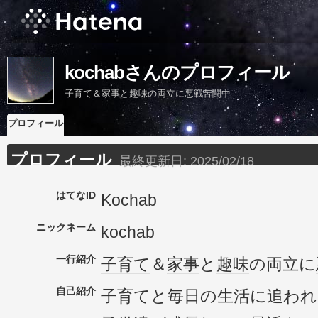
kochabさんのプロフィール
子育て＆家事と趣味の両立に悪戦苦闘中
プロフィール
プロフィール
最終更新日:
2025/02/18
はてなID
Kochab
ニックネーム
kochab
一行紹介
子育て
＆
家事
と
趣味
の両立に
自己紹介
子育てと毎日の生活に追われ