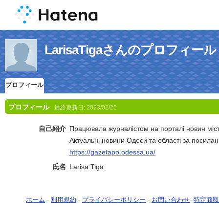
LarisaTigaさんのプロフィール
プロフィール
プロフィール
最終更新日:
2023/02/25
自己紹介
Працювала журналістом на порталі новин міс
Актуальні новини Одеси та області за посилан
https://gazetapo.odessa.ua/
氏名
Larisa Tiga
ホーム
-
利用規約
-
プライバシーポリシー
-
お問い合わせ
-
特定商取