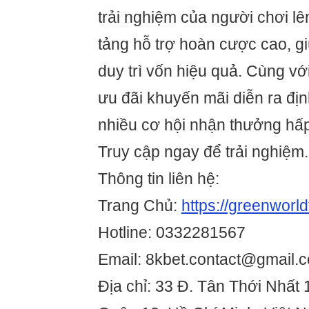
trải nghiệm của người chơi l
tảng hỗ trợ hoàn cược cao, g
duy trì vốn hiệu quả. Cùng vớ
ưu đãi khuyến mãi diễn ra đị
nhiều cơ hội nhận thưởng hấ
Truy cập ngay để trải nghiệm.
Thông tin liên hệ:
Trang Chủ:
https://greenworld
Hotline: 0332281567
Email: 8kbet.contact@gmail.
Địa chỉ: 33 Đ. Tân Thới Nhất 