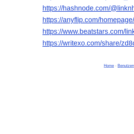
https://hashnode.com/@linkn
https://anyflip.com/homepage
https://www.beatstars.com/li
https://writexo.com/share/zd
Home
-
Benutzer