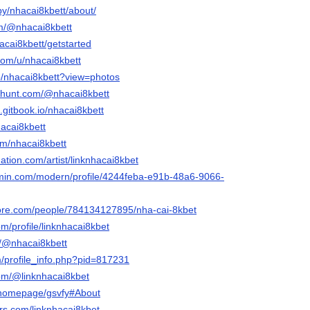
by/nhacai8kbett/about/
om/@nhacai8kbett
acai8kbett/getstarted
com/u/nhacai8kbett
p/nhacai8kbett?view=photos
thunt.com/@nhacai8kbett
t.gitbook.io/nhacai8kbett
hacai8kbett
om/nhacai8kbett
ation.com/artist/linknhacai8kbet
rmin.com/modern/profile/4244feba-e91b-48a6-9066-
core.com/people/784134127895/nha-cai-8kbet
om/profile/linknhacai8kbet
m/@nhacai8kbett
m/profile_info.php?pid=817231
om/@linknhacai8kbet
m/homepage/gsvfy#About
ars.com/linknhacai8kbet