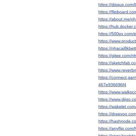
https://disqus.com/
https://flipboard.c
https://about.me/nh
https://hub.docker.
https://500px.com/
https://www.produc
https://nhacai8kbet
https://gitee.com/n
https://sketchfab.c
https://www.reverbn
https://connect.ga
467e936696f4
https://www.walks
https://www.diigo.c
https://wakelet.co
https://dreevoo.co
https://hashnode.c
https://anyflip.co
https://www.beatst