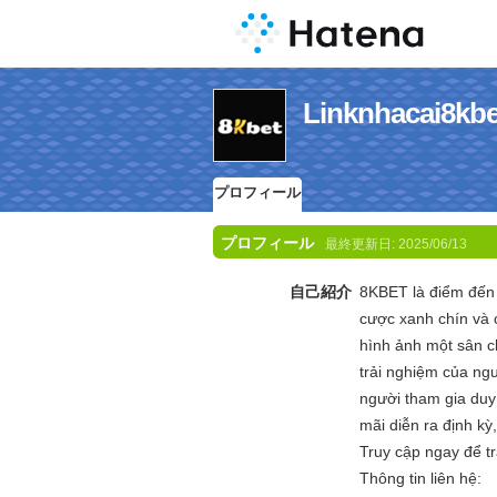
Linknhacai
プロフィール
プロフィール
最終更新日:
2025/06/13
自己紹介
8KBET là điểm đến 
cược xanh chín và 
hình ảnh một sân ch
trải nghiệm của ng
người tham gia duy 
mãi diễn ra định k
Truy cập ngay để tr
Thông tin liên hệ: