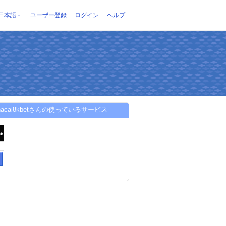
日本語
ユーザー登録
ログイン
ヘルプ
knhacai8kbetさんの使っているサービス