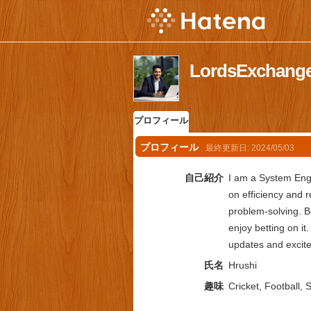
LordsExch
プロフィール
プロフィール
最終更新日:
2024/05/03
自己紹介
I am a System Engi
on efficiency and 
problem-solving. B
enjoy betting on it
updates and excite
氏名
Hrushi
趣味
Cricket, Football, 