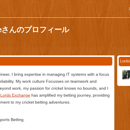
angeさんのプロフィール
Lor
neer, I bring expertise in managing IT systems with a focus
reliability. My work culture Focusses on teamwork and
eyond work, my passion for cricket knows no bounds, and I
.
Lords Exchange
has amplified my betting journey, providing
ment to my cricket betting adventures.
Sports Betting.