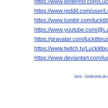
https://www.pinterest.com/Lu
https://www.reddit.com/user/
https://www.tumblr.com/luck8
https://www.youtube.com/@L
https://gravatar.com/luck8tix
https://www.twitch.tv/Luck8ti
https://www.deviantart.com/l
Inicio
-
Condiciones de 