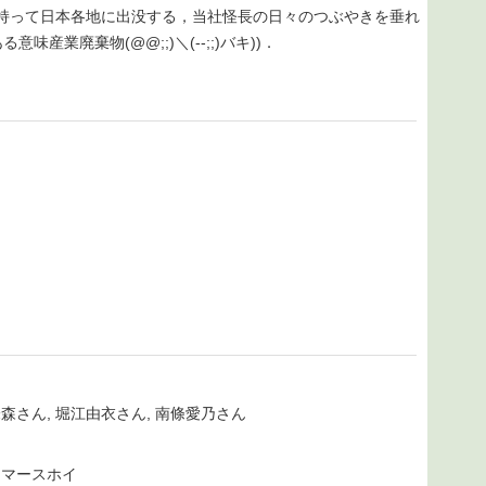
eを持って日本各地に出没する，当社怪長の日々のつぶやきを垂れ
意味産業廃棄物(@@;;)＼(--;;)バキ))．
未森さん, 堀江由衣さん, 南條愛乃さん
ンマースホイ