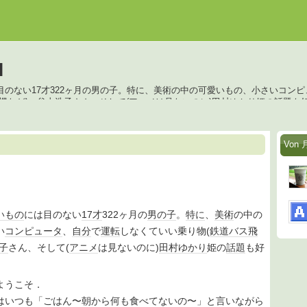
l
目のない17才322ヶ月の男の子。特に、美術の中の可愛いもの、小さいコン
機など)、谷山浩子さん、そして(アニメは見ないのに)田村ゆかり姫の話題も
Von 
い
もの
には目のない
17才
322ヶ月の
男の子
。
特に
、
美術
の中の
い
コンピュータ
、
自分
で
運転
しなくていい乗り物(
鉄道
バス
飛
子
さん、そして(
アニメ
は見ないのに)
田村ゆかり
姫の
話題
も好
ようこそ．
はいつも「ごはん〜朝から何も食べてないの〜」と言いながら