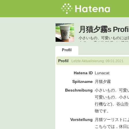
月猫夕霧s Profi
小さいもの、可愛いものには
くていい乗り物(鉄道バス飛行
Profil
Profil
Letzte Aktualisierung:
09.01.2021
Hatena ID
Lunacat
Spitzname
月猫夕霧
Beschreibung
小さい
もの
、
可愛
可愛い
もの
、小さ
行機
など)、
谷山浩
物です。
Vorstellung
月猫ツーリストに
こちらでは，休日