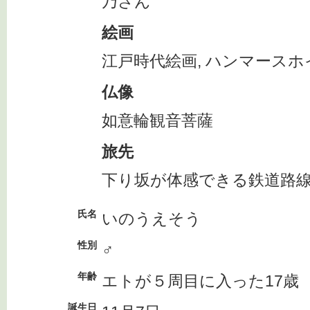
乃さん
絵画
江戸時代絵画, ハンマースホ
仏像
如意輪観音菩薩
旅先
下り坂が体感できる鉄道路
氏名
いのうえそう
性別
♂
年齢
エトが５周目に入った17歳
誕生日