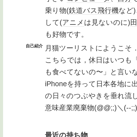
乗り物(
鉄道
バス
飛行機
など)
して(
アニメ
は見ないのに)
も好物です。
自己紹介
月猫ツーリストにようこそ
こちらでは，休日はいつも
も食べてないの〜」と言い
iPhoneを持って日本各地
の日々のつぶやきを垂れ流し
意味産業廃棄物(@@;;)＼(--;;
最近の持ち物