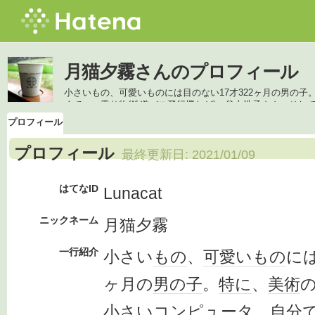
月猫夕霧さんのプロフィール
小さいもの、可愛いものには目のない17才322ヶ月の男の
くていい乗り物(鉄道バス飛行機など)、谷山浩子さん、そし
プロフィール
プロフィール
最終更新日:
2021/01/09
はてなID
Lunacat
ニックネーム
月猫夕霧
一行紹介
小さい
もの
、
可愛い
もの
に
ヶ月の
男の子
。
特に
、
美術
小さい
コンピュータ
、
自分