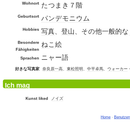
Wohnort
たつまき７階
Geburtsort
パンデモニウム
Hobbies
写真
、
登山
、その他一般的な
Besondere
ねこ
絵
Fähigkeiten
ニャー語
Sprachen
好きな写真家
奈良原一高
、
東松照明
、
中平卓馬
、
ウォーカー
Ich mag
Kunst liked
ノイズ
Home
-
Benutzer