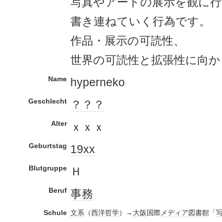
写真やアートの展示を観に行
書き連ねていく行為です。
作品・展示の可読性、
世界の可読性と拡張性に向か
Name
hyperneko
Geschlecht
？？？
Alter
ｘｘｘ
Geburtstag
19xx
Blutgruppe
Ｈ
Beruf
事務
Schule
文系
（
西洋
哲学
）→
大阪
国際
メディア
図書館
「