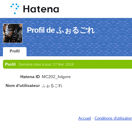
Profil de ふぉるごれ
Profil
Profil
Dernière mise à jour:
27 févr. 2018
Hatena ID
MC202_folgore
Nom d'utilisateur
ふぉるごれ
Accueil
-
Conditions d'utilisatio