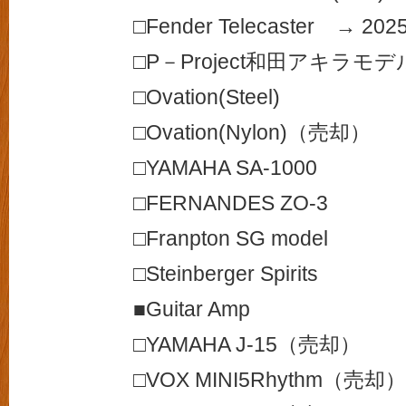
□Fender Telecaster → 2
□P－Project和田アキラモデ
□Ovation(Steel)
□Ovation(Nylon)（売却）
□YAMAHA SA-1000
□FERNANDES ZO-3
□Franpton SG model
□Steinberger Spirits
■Guitar Amp
□YAMAHA J-15（売却）
□VOX MINI5Rhythm（売却）