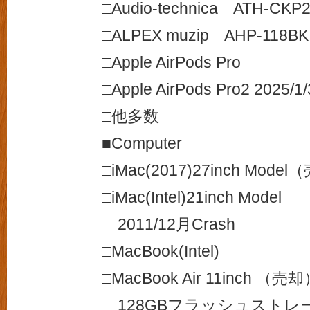
□Audio-technica ATH-CKP2
□ALPEX muzip AHP-118BK
□Apple AirPods Pro
□Apple AirPods Pro2 2025/
□他多数
■Computer
□iMac(2017)27inch Mode
□iMac(Intel)21inch Model
2011/12月Crash
□MacBook(Intel)
□MacBook Air 11inch （売
128GBフラッシュストレ