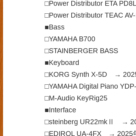
□Power Distributor ETA PD8
□Power Distributor TEAC AV
■Bass
□YAMAHA B700
□STAINBERGER BASS
■Keyboard
□KORG Synth X-5D → 2
□YAMAHA Digital Piano 
□M-Audio KeyRig25
■Interface
□steinberg UR22mkⅡ →
□EDIROL UA-4FX → 202