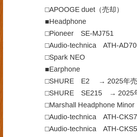
□APOOGE duet（売却）
■Headphone
□Pioneer SE-MJ751
□Audio-technica ATH-AD70
□Spark NEO
■Earphone
□SHURE E2 → 2025年
□SHURE SE215 → 202
□Marshall Headphone Minor
□Audio-technica ATH-CKS
□Audio-technica ATH-CKS5