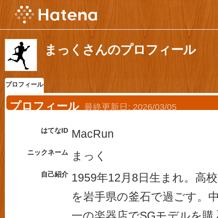
まっくさんのプロフィール
プロフィール
プロフィール
最終更新日:
2026/03/05
はてなID
MacRun
ニックネーム
まっく
自己紹介
1959年12月8日生まれ。高
を岩手県の釜石で過ごす。
一の楽器店でSGモデルを購