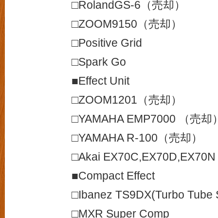
□RolandGS-6（売却）
□ZOOM9150（売却）
□Positive Grid
□Spark Go
■Effect Unit
□ZOOM1201（売却）
□YAMAHA EMP7000 （売却
□YAMAHA R-100（売却）
□Akai EX70C,EX70D,EX
■Compact Effect
□Ibanez TS9DX(Turbo Tube 
□MXR Super Comp