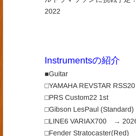
2022
Instrumentsの紹介
■Guitar
□YAMAHA REVSTAR RSS20
□PRS Custom22 1st
□Gibson LesPaul (Standard)
□LINE6 VARIAX700 → 2
□Fender Stratocaster(R