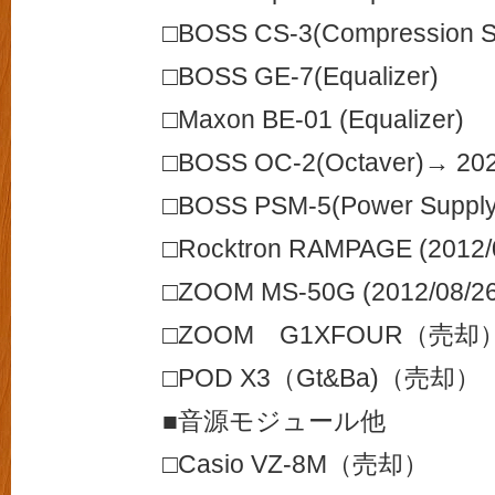
□BOSS CS-3(Compression Su
□BOSS GE-7(Equalizer)
□Maxon BE-01 (Equalizer)
□BOSS OC-2(Octaver)→ 
□BOSS PSM-5(Power Supply 
□Rocktron RAMPAGE (2012/
□ZOOM MS-50G (2012/08
□ZOOM G1XFOUR（売却
□POD X3（Gt&Ba)（売却）
■音源モジュール他
□Casio VZ-8M（売却）