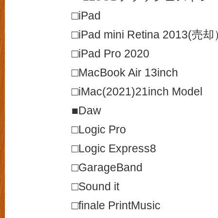
□iPad
□iPad mini Retina 2013(売
□iPad Pro 2020
□MacBook Air 13inch
□iMac(2021)21inch Model
■Daw
□Logic Pro
□Logic Express8
□GarageBand
□Sound it
□finale PrintMusic