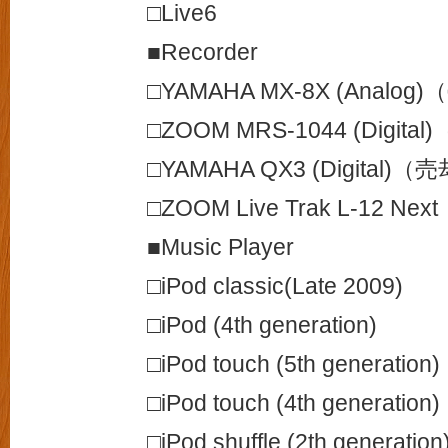
□Live6
■Recorder
□YAMAHA MX-8X (Analog
□ZOOM MRS-1044 (Digita
□YAMAHA QX3 (Digital)（
□ZOOM Live Trak L-12 Next
■Music Player
□iPod classic(Late 2009)
□iPod (4th generation)
□iPod touch (5th generation)
□iPod touch (4th generation)
□iPod shuffle (2th generation