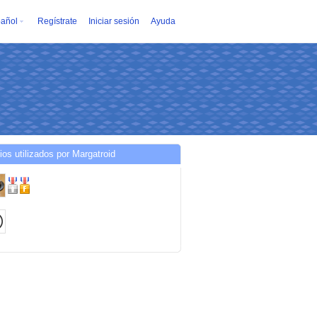
añol
Regístrate
Iniciar sesión
Ayuda
ios utilizados por Margatroid