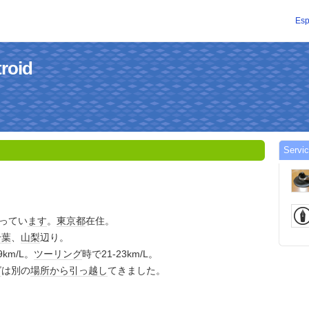
Esp
troid
Servic
乗ってい
ます
。
東京都
在住。
千葉
、
山梨
辺り。
9km/L。
ツーリング
時で21-23km/L。
グ
は別の
場所
から
引っ越し
てきました。