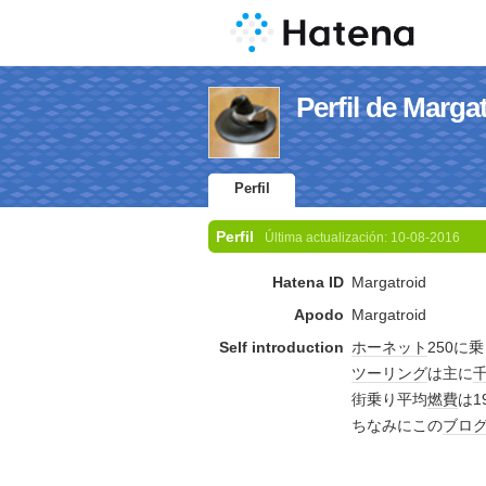
Perfil de Marga
Perfil
Perfil
Última actualización:
10-08-2016
Hatena ID
Margatroid
Apodo
Margatroid
Self introduction
ホーネット
250に
ツーリング
は主に
街乗り平均
燃費
は1
ちなみにこの
ブロ