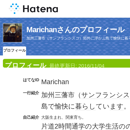
Marichanさんのプロフィール
加州三藩市（サンフランシスコ）郊外に浮かぶ島で愉快に暮
プロフィール
プロフィール
最終更新日:
2016/11/04
はてなID
Marichan
一行紹介
加州
三藩市（
サンフランシス
島で愉快に
暮らし
てい
ます
自己紹介
大阪
生
まれ
、
関東
育ち。
片道2
時間
通学の
大学生
活の