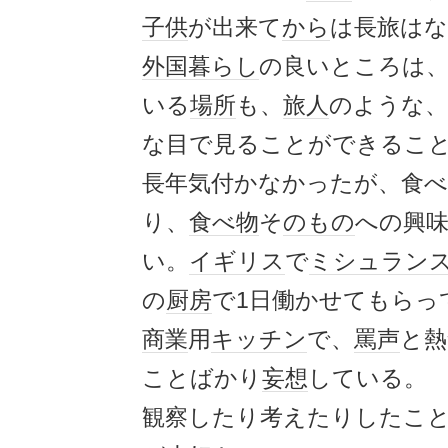
子供
が出来て
から
は長旅は
外国
暮らし
の良いところは
いる
場所
も、
旅人
のような、
な目で見ることができるこ
長年気付かなかったが、食
り、
食べ物
そ
のもの
への興
い。
イギリス
で
ミシュラン
の
厨房
で1日働かせてもらっ
商業
用
キッチン
で、
罵声
と熱
ことばかり
妄想
している。
観察したり考えたりしたこ