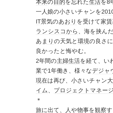
本来
の
目的
を忘れた
生活
を8
一人娘の小さいチャンを
201
IT
景気の
あおり
を受けて
家賃
ランシスコ
から
、海を挟ん
あ
まり
の天気と
環境
の良さ
良かったと悔やむ。
2年間の
主婦
生活
を経て、い
業
で1年働き、様々な
デジャ
現在
は再び、小さいチャン
大
イム
、
プロジェクト
マネー
＊
旅に出て、人や
物事
を観察す