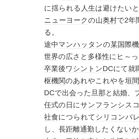
に揺られる
人生
は避けたい
ニューヨーク
の山
奥村
で2年
る。
途中
マンハッタン
の
某国
際
機
世界
の広さと
多様性
にヒ～っ
卒業
後
ワシントンDC
にて
就
枢
機関
のあれやこれやを
垣
DC
で
出会
った
旦那
と
結婚
、
任
式の日に
サンフランシス
社食
につられて
シリコンバ
し、長
距離
通勤
したくな
いか