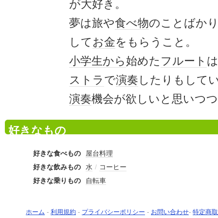
が大好き。
夢は旅や
食べ物
のことばか
して
お金
をもらうこと。
小学生
から
始めた
フルート
ストラ
で
演奏
したりもして
演奏
機会が欲しいと思いつつ
好きなもの
好きな食べもの
屋台料理
好きな飲みもの
水
/
コーヒー
好きな乗りもの
自転車
ホーム
-
利用規約
-
プライバシーポリシー
-
お問い合わせ
-
特定商取