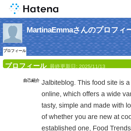
MartinaEmmaさんのプロフィ
プロフィール
プロフィール
最終更新日:
2025/11/13
自己紹介
Jalbiteblog. This food site is 
online, which offers a wide var
tasty, simple and made with lo
of whether you are new at co
established one, Food Trends 