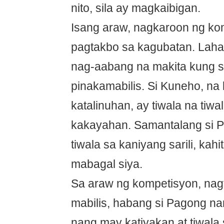
nito, sila ay magkaibigan.
Isang araw, nagkaroon ng ko
pagtakbo sa kagubatan. Laha
nag-aabang na makita kung s
pinakamabilis. Si Kuneho, na 
katalinuhan, ay tiwala na tiw
kakayahan. Samantalang si 
tiwala sa kaniyang sarili, kah
mabagal siya.
Sa araw ng kompetisyon, nag
mabilis, habang si Pagong n
nang may katiyakan at tiwala s