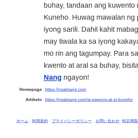
buhay, tandaan ang kuwento n
Kuneho. Huwag mawalan ng pa
iyong sarili. Dahil kahit mab
may tiwala ka sa iyong kaka
mo rin ang tagumpay. Para sa
kwento at aral sa buhay, bisi
Nang
ngayon!
Homepage
https://ngatnang.com
Artikelo
https://ngatnang.com/si-pagong-at-si-kuneho
ホーム
-
利用規約
-
プライバシーポリシー
-
お問い合わせ
-
特定商取