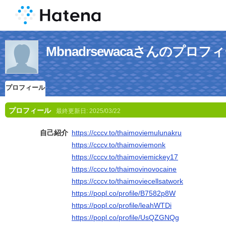
Mbnadrsewacaさんのプロフ
プロフィール
プロフィール
最終更新日:
2025/03/22
自己紹介
https://cccv.to/thaimoviemulunakru
https://cccv.to/thaimoviemonk
https://cccv.to/thaimoviemickey17
https://cccv.to/thaimovinovocaine
https://cccv.to/thaimoviecellsatwork
https://popl.co/profile/B7582p8W
https://popl.co/profile/leahWTDi
https://popl.co/profile/UsQZGNQg