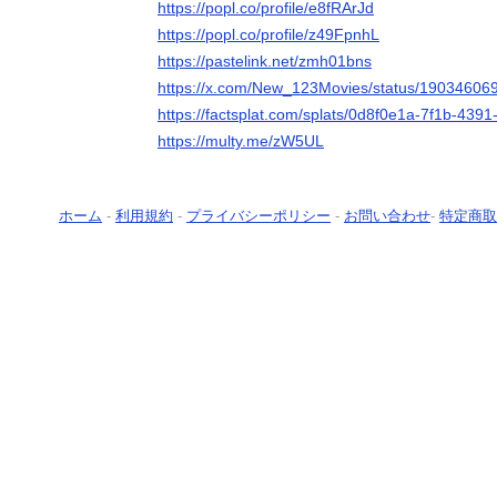
https://popl.co/profile/e8fRArJd
https://popl.co/profile/z49FpnhL
https://pastelink.net/zmh01bns
https://x.com/New_123Movies/status/1903460
https://factsplat.com/splats/0d8f0e1a-7f1b-439
https://multy.me/zW5UL
ホーム
-
利用規約
-
プライバシーポリシー
-
お問い合わせ
-
特定商取