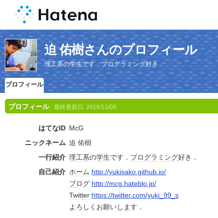
迫 佑樹さんのプロフィール
理工系の学生です．プログラミング好き．
プロフィール
プロフィール
最終更新日:
2016/11/08
はてなID
McG
ニックネーム
迫 佑樹
一行紹介
理工系
の
学生
です．
プログラミング
好き．
自己紹介
ホーム
http://yukisako.github.io/
ブログ
http://mcg.hateblo.jp/
Twitter
https://twitter.com/yuki_99_s
よろしくお願い
しま
す．