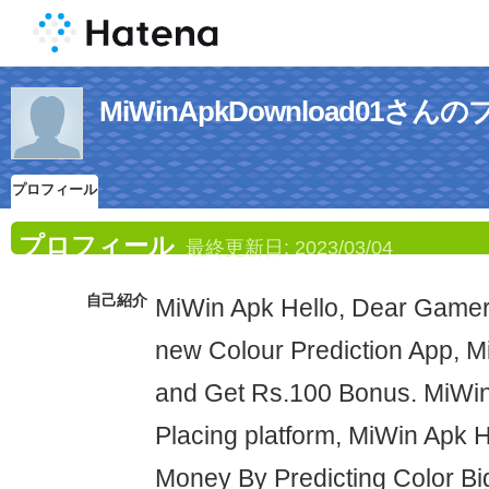
MiWinApkDownload01さ
プロフィール
プロフィール
最終更新日:
2023/03/04
自己紹介
MiWin Apk Hello, Dear Gamer l
new Colour Prediction App, M
and Get Rs.100 Bonus. MiWin 
Placing platform, MiWin Apk
Money By Predicting Color Big