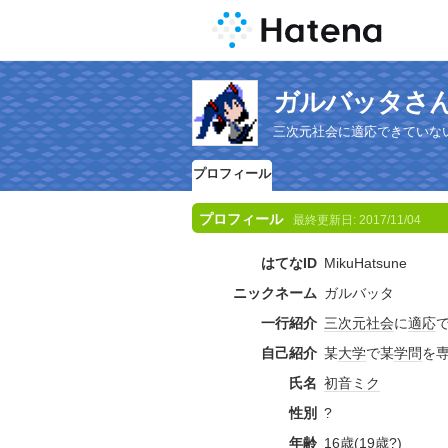
ガルバッタさ
三次元社会に適応できていな
プロフィール
プロフィール
最終更新日:
2017/11/04
はてなID
MikuHatsune
ニックネーム
ガルバッタ
一行紹介
三次元
社会
に
適応
自己紹介
某
大学
で某
学問
を
氏名
初音ミク
性別
?
年齢
16歳(19歳?)