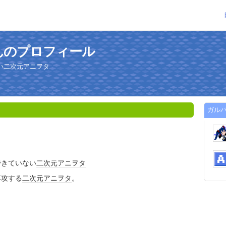
んのプロフィール
い二次元アニヲタ
ガル
できていない
二次元
アニヲタ
専攻する
二次元
アニヲタ
。