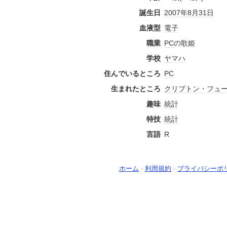
誕生日
2007年
8月31日
血液型
電子
職業
PC
の歌姫
学校
ヤマハ
住んでいるところ
PC
生まれたところ
クリプトン・フュ
趣味
統計
特技
統計
言語
R
ホーム
-
利用規約
-
プライバシーポ