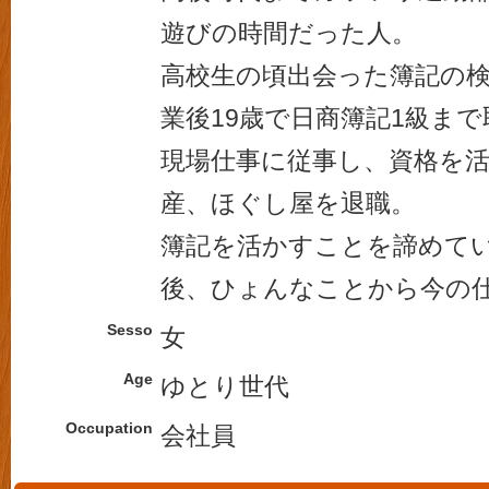
遊びの時間だった人。
高校生の頃出会った簿記の
業後19歳で日商簿記1級ま
現場仕事に従事し、資格を
産、ほぐし屋を退職。
簿記を活かすことを諦めて
後、ひょんなことから今の仕
Sesso
女
Age
ゆとり世代
Occupation
会社員