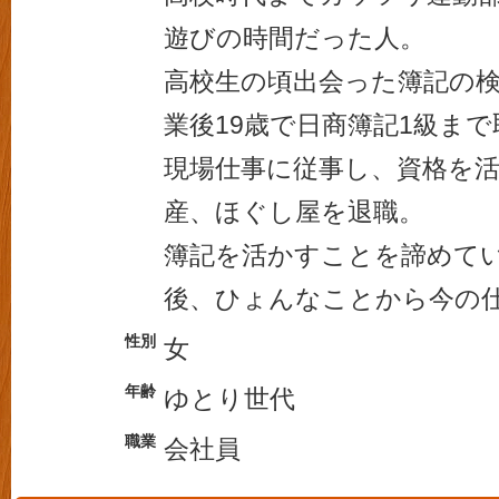
遊びの時間だった人。
高校生の頃出会った簿記の
業後19歳で日商簿記1級ま
現場仕事に従事し、資格を
産、ほぐし屋を退職。
簿記を活かすことを諦めて
後、ひょんなことから今の仕
性別
女
年齢
ゆとり世代
職業
会社員