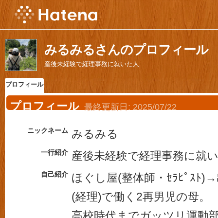
みるみるさんのプロフィール
産後未経験で経理事務に就いた人
プロフィール
プロフィール
最終更新日:
2025/07/22
ニックネーム
みるみる
一行紹介
産後未経験で経理事務に就
自己紹介
ほぐし屋(整体師・ｾﾗﾋﾟｽﾄ
(経理)で働く2再男児の母。
高校時代までガッツリ運動