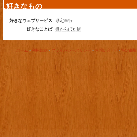
好きなもの
好きなウェブサービス
勘定奉行
好きなことば
棚からぼた餅
ホーム
-
利用規約
-
プライバシーポリシー
-
お問い合わせ
-
特定商取