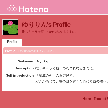
ゆりりん's Profile
推しキャラ考察、つれづれなるままに。
Profile
Profile
Last updated:
Jun 22, 2023
Nickname
ゆりりん
Description
推しキャラ考察、つれづれなるままに。
Self introduction
「鬼滅の刃」の童磨好き。
好きが高じて、彼の謎を解くために考察の沼へ
Home
-
Terms of 