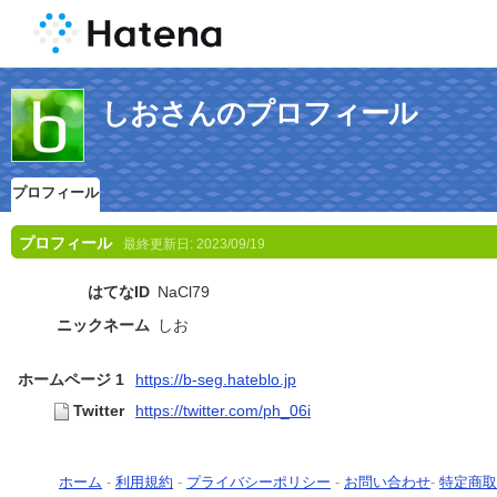
しおさんのプロフィール
プロフィール
プロフィール
最終更新日:
2023/09/19
はてなID
NaCl79
ニックネーム
しお
ホームページ 1
https://b-seg.hateblo.jp
Twitter
https://twitter.com/ph_06i
ホーム
-
利用規約
-
プライバシーポリシー
-
お問い合わせ
-
特定商取