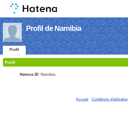
Profil de Namibia
Profil
Profil
Hatena ID
Namibia
Accueil
-
Conditions d'utilisatio