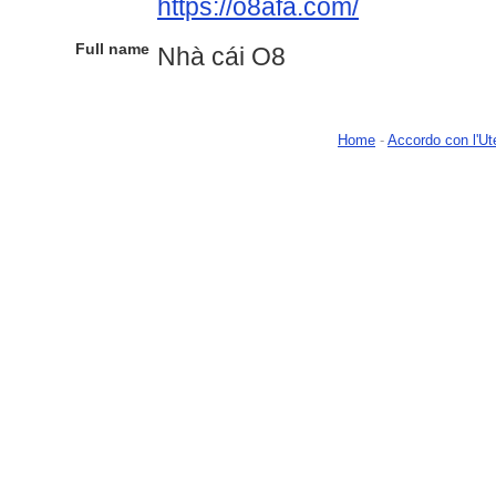
https://o8afa.com/
Full name
Nhà cái O8
Home
-
Accordo con l'Ut