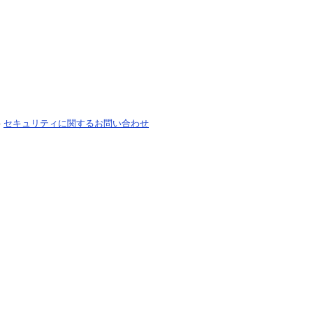
-
セキュリティに関するお問い合わせ