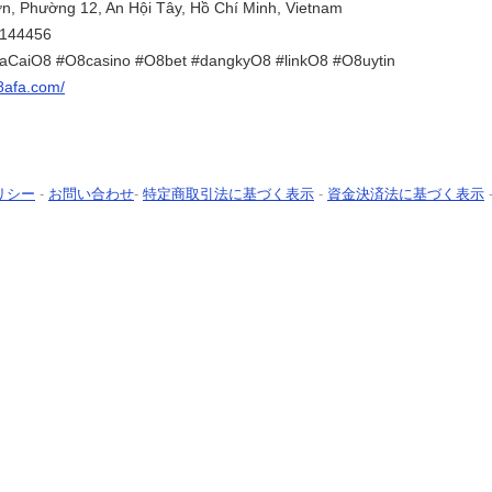
ơn, Phường 12, An Hội Tây, Hồ Chí Minh, Vietnam
2144456
aCaiO8 #O8casino #O8bet #dangkyO8 #linkO8 #O8uytin
o8afa.com/
リシー
-
お問い合わせ
-
特定商取引法に基づく表示
-
資金決済法に基づく表示