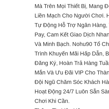
Mà Trên Mọi Thiết Bị, Mang 
Liền Mạch Cho Người Chơi. 
Tự Động Hỗ Trợ Ngân Hàng, 
Pay, Cam Kết Giao Dịch Nha
Và Minh Bạch. Nohu90 Tổ C
Trình Khuyến Mãi Hấp Dẫn,
Đăng Ký, Hoàn Trả Hàng Tu
Mắn Và Ưu Đãi VIP Cho Thành
Đội Ngũ Chăm Sóc Khách H
Hoạt Động 24/7 Luôn Sẵn Sà
Chơi Khi Cần.