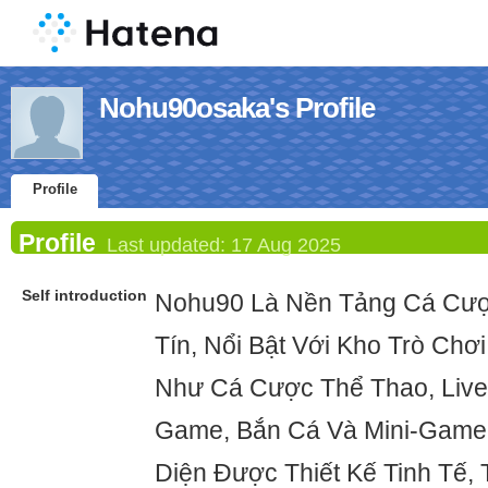
Nohu90osaka's Profile
Profile
Profile
Last updated:
17 Aug 2025
Self introduction
Nohu90 Là Nền Tảng Cá Cượ
Tín, Nổi Bật Với Kho Trò Chơi
Như Cá Cược Thể Thao, Live 
Game, Bắn Cá Và Mini-Game
Diện Được Thiết Kế Tinh Tế,