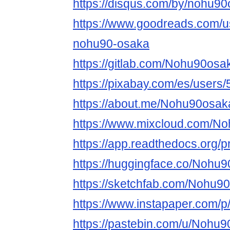
https://disqus.com/by/nohu90
https://www.goodreads.com/
nohu90-osaka
https://gitlab.com/Nohu90osa
https://pixabay.com/es/users
https://about.me/Nohu90osak
https://www.mixcloud.com/N
https://app.readthedocs.org/
https://huggingface.co/Nohu
https://sketchfab.com/Nohu9
https://www.instapaper.com/
https://pastebin.com/u/Nohu