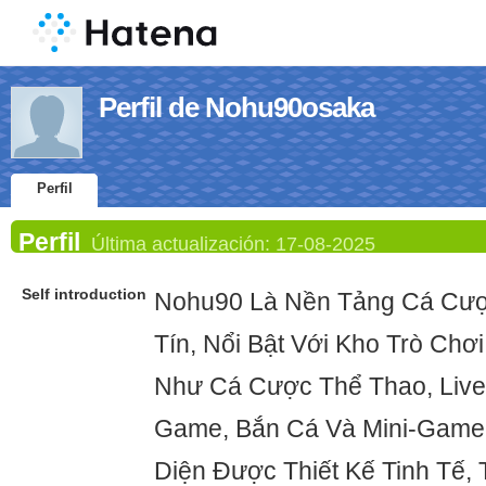
Perfil de Nohu90osaka
Perfil
Perfil
Última actualización:
17-08-2025
Self introduction
Nohu90 Là Nền Tảng Cá Cượ
Tín, Nổi Bật Với Kho Trò Chơi
Như Cá Cược Thể Thao, Live 
Game, Bắn Cá Và Mini-Game
Diện Được Thiết Kế Tinh Tế,