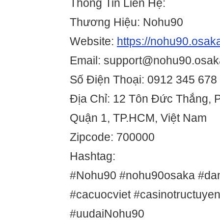
Thông Tin Liên Hệ:
Thương Hiệu: Nohu90
Website:
https://nohu90.osak
Email: support@nohu90.osak
Số Điện Thoại: 0912 345 678
Địa Chỉ: 12 Tôn Đức Thắng,
Quận 1, TP.HCM, Việt Nam
Zipcode: 700000
Hashtag:
#Nohu90 #nohu90osaka #da
#cacuocviet #casinotructuyen
#uudaiNohu90