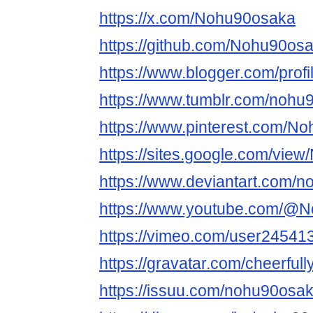
https://x.com/Nohu90osaka
https://github.com/Nohu90os
https://www.blogger.com/pro
https://www.tumblr.com/nohu
https://www.pinterest.com/N
https://sites.google.com/vie
https://www.deviantart.com/
https://www.youtube.com/@
https://vimeo.com/user24541
https://gravatar.com/cheerfu
https://issuu.com/nohu90osa