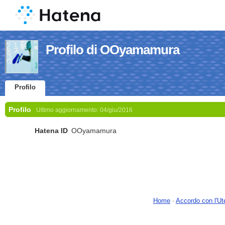
Profilo di OOyamamura
Profilo
Profilo
Ultimo aggiornamento:
04/giu/2016
Hatena ID
OOyamamura
Home
-
Accordo con l'Ut