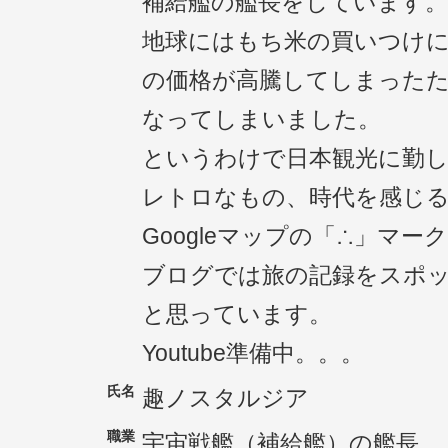
補給艦の艦長をしています。
地球にはもち米の買いつけ
の価格が高騰してしまった
なってしまいました。
というわけで日本観光に勤
レトロなもの、時代を感じ
Googleマップの「∴」マ
ブログでは旅の記録をスポ
と思っています。
Youtube準備中。。。
氏名
趣ノスタルジア
職業
宇宙戦艦（補給艦）の艦長