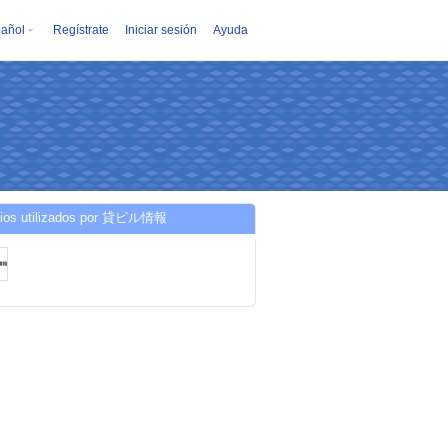
añol
Regístrate
Iniciar sesión
Ayuda
cios utilizados por 貸ビル情報