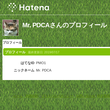
Mr. PDCAさんのプロフィール
プロフィール
プロフィール
最終更新日:
2019/07/17
はてなID
PMO1
ニックネーム
Mr. PDCA
ホーム
-
利用規約
-
プライバシーポリシー
-
お問い合わせ
-
特定商取