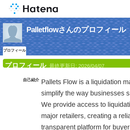
Palletflowさんのプロフィール
プロフィール
プロフィール
最終更新日:
2026/04/07
自己紹介
Pallets Flow is a liquidation m
simplify the way businesses s
We provide access to liquidati
major retailers, creating a rel
transparent platform for buyer