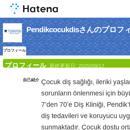
Pendikcocukdisさんのプロ
プロフィール
プロフィール
最終更新日:
2025/09/17
自己紹介
Çocuk diş sağlığı, ileriki yaşl
sorunların önlenmesi için büy
7’den 70’e Diş Kliniği, Pendik
diş tedavileri ve koruyucu uy
sunmaktadır. Çocuk dostu or