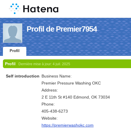
Profil de Premier7954
Profil
Profil
Dernière mise à jour:
4 juil. 2025
Self introduction
Business Name:
Premier Pressure Washing OKC
Address:
2 E 11th St #140 Edmond, OK 73034
Phone:
405-438-6273
Website:
https://premierwashokc.com