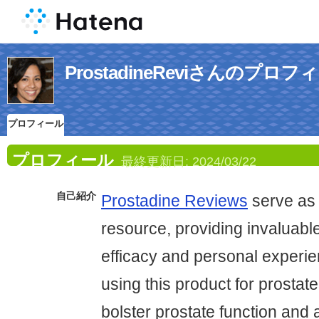
ProstadineReviさんのプロフ
プロフィール
プロフィール
最終更新日:
2024/03/22
自己紹介
Prostadine Reviews
serve as 
resource, providing invaluable
efficacy and personal experie
using this product for prostate
bolster prostate function and 