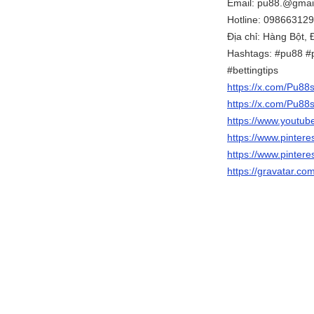
Email: pu88.@gmai
Hotline: 09866312
Địa chỉ: Hàng Bột,
Hashtags: #pu88 #
#bettingtips
https://x.com/Pu88
https://x.com/Pu8
https://www.youtu
https://www.pinter
https://www.pinte
https://gravatar.c