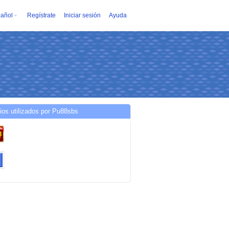
añol
Regístrate
Iniciar sesión
Ayuda
ios utilizados por Pu88sbs