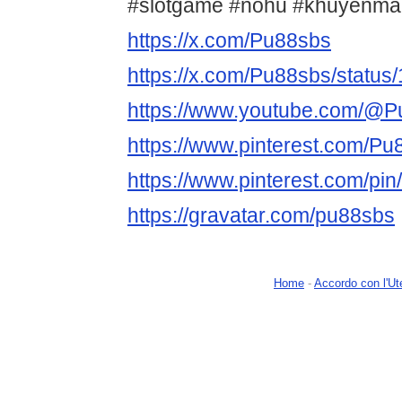
#slotgame #nohu #khuyenmai 
https://x.com/Pu88sbs
https://x.com/Pu88sbs/stat
https://www.youtube.com/@
https://www.pinterest.com/Pu
https://www.pinterest.com/p
https://gravatar.com/pu88sbs
Home
-
Accordo con l'Ut