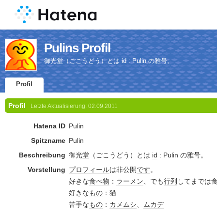
Pulins Profil
御光堂（ごこうどう）とは id : Pulin の雅号。
Profil
Profil
Letzte Aktualisierung:
02.09.2011
Hatena ID
Pulin
Spitzname
Pulin
Beschreibung
御光堂（ごこうどう）とは
id
: Pulin の雅号。
Vorstellung
プロフィール
は非公開
です
。
好きな
食べ物
：
ラーメン
、でも
行列
してまでは
好きな
もの
：猫
苦手な
もの
：
カメムシ
、
ムカデ