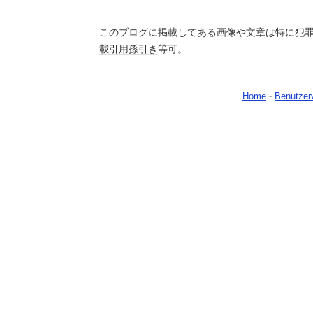
この
ブログ
に掲載してある
画像
や文章は
特に
犯
載
引用
孫引き
等可。
Home
-
Benutzer