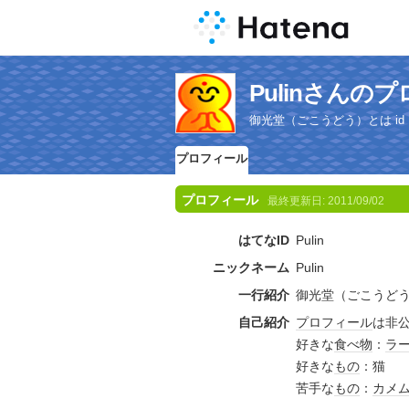
Pulinさんの
御光堂（ごこうどう）とは id : 
プロフィール
プロフィール
最終更新日:
2011/09/02
はてなID
Pulin
ニックネーム
Pulin
一行紹介
御光堂（ごこうど
自己紹介
プロフィール
は非
好きな
食べ物
：
ラ
好きな
もの
：猫
苦手な
もの
：
カメ