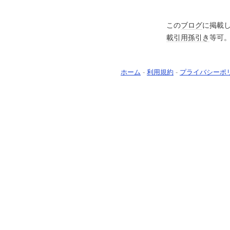
この
ブログ
に掲載
載
引用
孫引き
等可
ホーム
-
利用規約
-
プライバシーポ