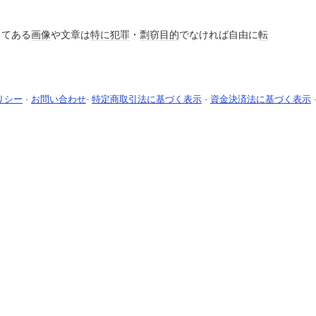
してある
画像
や文章は
特に
犯罪
・
剽窃
目的
でなければ自由に
転
。
リシー
-
お問い合わせ
-
特定商取引法に基づく表示
-
資金決済法に基づく表示