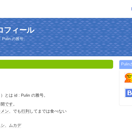
プロフィール
Pulin の雅号。
Pul
う）とは
id
: Pulin の雅号。
公開
です
。
ーメン
、でも
行列
してまでは食べない
ムシ
、
ムカデ