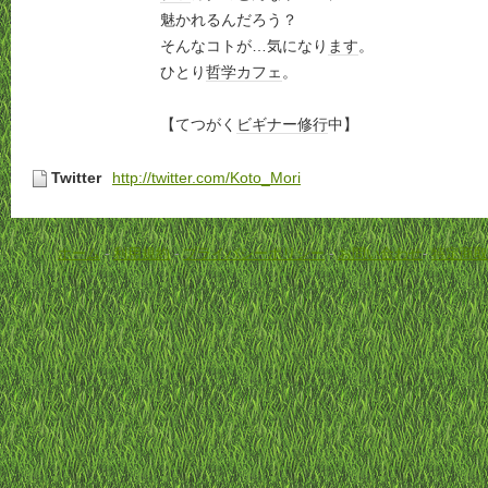
魅かれるんだろう？
そんなコトが…気になり
ます
。
ひとり
哲学
カフェ
。
【てつがく
ビギナー
修行
中】
Twitter
http://twitter.com/Koto_Mori
ホーム
-
利用規約
-
プライバシーポリシー
-
お問い合わせ
-
特定商取