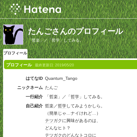
たんごさんのプロフィール
「哲楽」／「哲学」してみる。
プロフィール
プロフィール
最終更新日:
2019/05/20
はてなID
Quantum_Tango
ニックネーム
たんご
一行紹介
「哲楽」／「
哲学
」してみる。
自己紹介
哲楽／
哲学
してみようかしら。
（
簡単
じゃ…ナイけれど…）
テツ
ガクに興味があるのは、
どんなヒト？
テツ
ガクのどんなトコロに