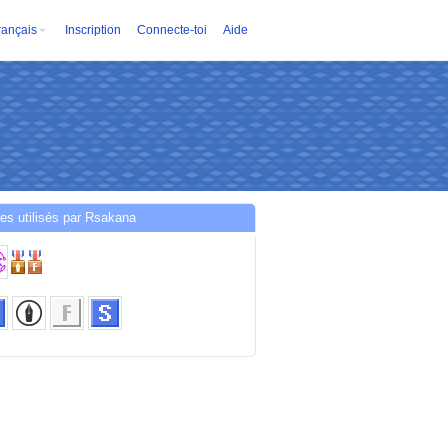
rançais
Inscription
Connecte-toi
Aide
es utilisés par Rsakana