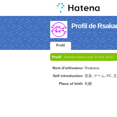
Profil de Rsaka
Profil
Profil
Dernière mise à jour:
22 févr. 2024
Nom d'utilisateur
Rsakana
Self introduction
音楽､ゲーム､PC､
Place of birth
札幌