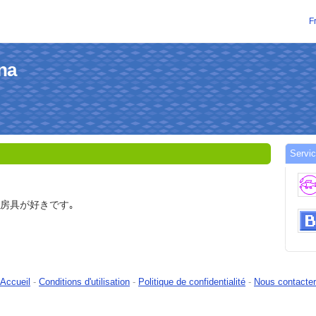
F
na
Servic
文房具が好きです｡
Accueil
-
Conditions d'utilisation
-
Politique de confidentialité
-
Nous contacter