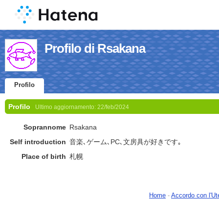
Profilo di Rsakana
Profilo
Profilo
Ultimo aggiornamento:
22/feb/2024
Soprannome
Rsakana
Self introduction
音楽､ゲーム､PC､文房具が好きです｡
Place of birth
札幌
Home
-
Accordo con l'Ut