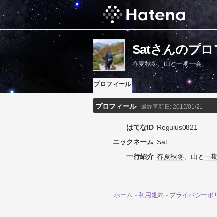
Satさんのプ
春夏秋冬。山と一期一会。
プロフィール
プロフィール
最終更新日:
2015/01/21
はてなID
Regulus0821
ニックネーム
Sat
一行紹介
春夏秋冬
。山と
一
ホーム
-
利用規約
-
プライバシーポ