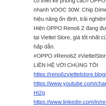
có thiết kế phong cách OPPO
nhanh VOOC 30W. Chip Dimen
hiệu năng ổn định, trải nghi
Hiện OPPO Reno6 Z đang đư
tại Viettel Store, giá tốt nhất
hấp dẫn.
#OPPO #Reno6Z #ViettelSto
LIÊN HỆ VỚI CHÚNG TÔI
https://reno6zviettelstore.blo
https://www.youtube.com/c
Hi2g
https://www.linkedin.com/in/re