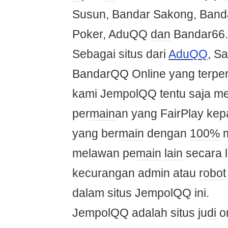
Susun, Bandar Sakong, Ban
Poker, AduQQ
dan
Bandar66.
Sebagai situs dari
AduQQ
, S
BandarQQ Online yang terpe
kami JempolQQ tentu saja m
per
main
an yang FairPlay kep
yang ber
main
dengan
100%
m
melawan pe
main
lain
secara 
kecurangan admin atau
robot
dalam situs JempolQQ ini.
JempolQQ adalah situs ju
di
on